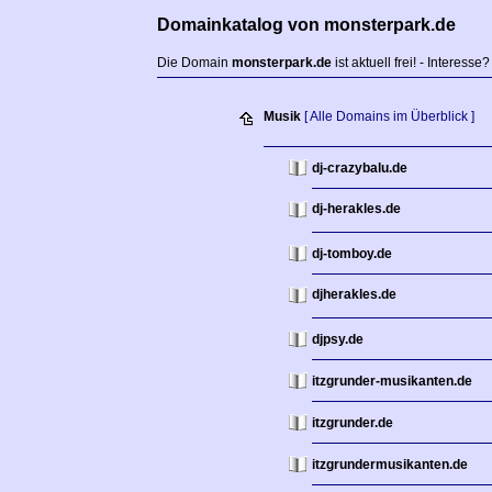
Domainkatalog von monsterpark.de
Die Domain
monsterpark.de
ist aktuell frei! - Interesse
Musik
[ Alle Domains im Überblick ]
dj-crazybalu.de
dj-herakles.de
dj-tomboy.de
djherakles.de
djpsy.de
itzgrunder-musikanten.de
itzgrunder.de
itzgrundermusikanten.de